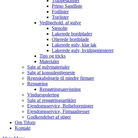
Trappeskinner
Primo Sandliste
Fodlister
Trælister
Vedligehold. af gulve
Stenolie
Lakerede bordplader
Olierede bordplade
Lakerede gulv, klar lak
Lakerede gulv, hvidpigmenteret
Tips og tricks
Materialer
Salg af gulvmaterialer
Salg af konsulenttjeneste
Regnskabshjælp til mindre firmaer
Rengøring
Rengøringsanvisning
Vinduespolering
Salg af rengøringsartikler
Ejendomsservice, Boligforeninger
Ejendomsservice, Firmaadresser
Godkendelser af stiger
Om Tiforp
Kontakt