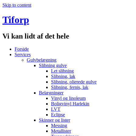
Skip to content
Tiforp
Vi kan lidt af det hele
Forside
Services
Gulvbelægning
Slibning gulve
Let slibning
Slibning, lak
Slibning, olierede gulve
Slibning, fernis, lak
Belægninger
Vinyl og linoleum
Boligvinyl Harlekin
LVT
Eclipse
Skinner og lister
Messing
Metallister