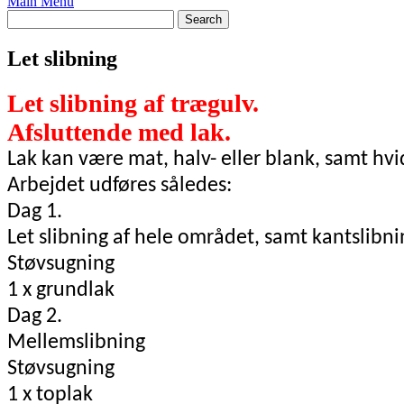
Main Menu
Let slibning
Let slibning af trægulv.
Afsluttende med lak.
Lak kan være mat, halv- eller blank, samt hvi
Arbejdet udføres således:
Dag 1.
Let slibning af hele området, samt kantslibni
Støvsugning
1 x grundlak
Dag 2.
Mellemslibning
Støvsugning
1 x
toplak