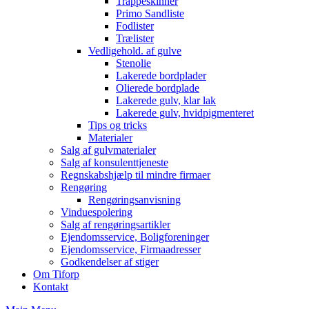
Trappeskinner
Primo Sandliste
Fodlister
Trælister
Vedligehold. af gulve
Stenolie
Lakerede bordplader
Olierede bordplade
Lakerede gulv, klar lak
Lakerede gulv, hvidpigmenteret
Tips og tricks
Materialer
Salg af gulvmaterialer
Salg af konsulenttjeneste
Regnskabshjælp til mindre firmaer
Rengøring
Rengøringsanvisning
Vinduespolering
Salg af rengøringsartikler
Ejendomsservice, Boligforeninger
Ejendomsservice, Firmaadresser
Godkendelser af stiger
Om Tiforp
Kontakt