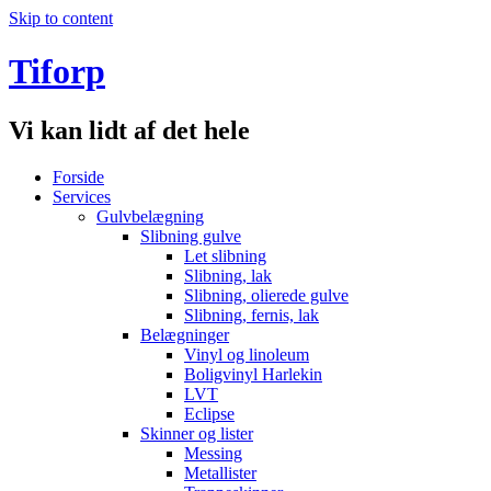
Skip to content
Tiforp
Vi kan lidt af det hele
Forside
Services
Gulvbelægning
Slibning gulve
Let slibning
Slibning, lak
Slibning, olierede gulve
Slibning, fernis, lak
Belægninger
Vinyl og linoleum
Boligvinyl Harlekin
LVT
Eclipse
Skinner og lister
Messing
Metallister