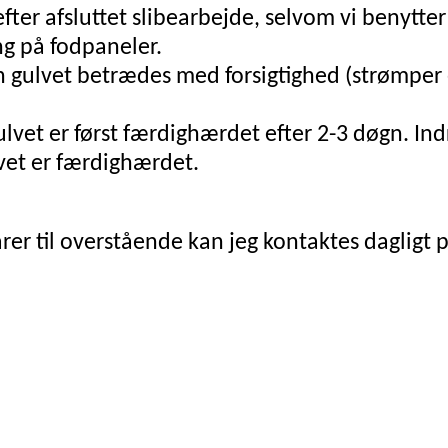
efter afsluttet slibearbejde, selvom vi benytt
ng på fodpaneler.
n gulvet betrædes med forsigtighed (strømper 
lvet er først færdighærdet efter 2-3 døgn. I
lvet er færdighærdet.
r til overstående kan jeg kontaktes dagligt på